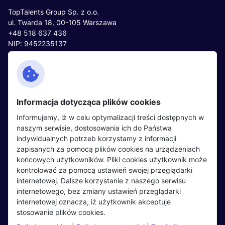
TopTalents Group Sp. z o.o.
ul. Twarda 18, 00-105 Warszawa
+48 518 637 436
NIP: 9452235137
Kontakt
Polityka cookies
Facebook
Polityka prywatności
Informacja dotycząca plików cookies
Twitter
Partnerzy
Informujemy, iż w celu optymalizacji treści dostępnych w
LinkedIn
Wydarzenia
naszym serwisie, dostosowania ich do Państwa
indywidualnych potrzeb korzystamy z informacji
zapisanych za pomocą plików cookies na urządzeniach
Kandydaci
Pracodawcy
końcowych użytkowników. Pliki cookies użytkownik może
kontrolować za pomocą ustawień swojej przeglądarki
Regulamin kandydata
Regulamin pracodawcy
internetowej. Dalsze korzystanie z naszego serwisu
Oferty pracy
Dodaj ogłoszenie
internetowego, bez zmiany ustawień przeglądarki
internetowej oznacza, iż użytkownik akceptuje
Pracodawcy
stosowanie plików cookies.
Opinie o pracodawcach