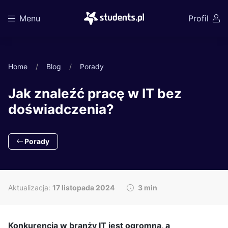
Menu
Profil
Home
Blog
Porady
Jak znaleźć pracę w IT bez
doświadczenia?
Porady
Aktualizacja:
17 listopada 2024
3 min
Konkurencja w branży IT jest ogromna, a