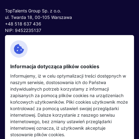
TopTalents Group Sp. z o.o.
ul. Twarda 18, 00-105 Warszawa
+48 518 637 436
NIP: 9452235137
Kontakt
Polityka cookies
Facebook
Polityka prywatności
Informacja dotycząca plików cookies
Twitter
Partnerzy
Informujemy, iż w celu optymalizacji treści dostępnych w
LinkedIn
Wydarzenia
naszym serwisie, dostosowania ich do Państwa
indywidualnych potrzeb korzystamy z informacji
zapisanych za pomocą plików cookies na urządzeniach
Kandydaci
Pracodawcy
końcowych użytkowników. Pliki cookies użytkownik może
kontrolować za pomocą ustawień swojej przeglądarki
Regulamin kandydata
Regulamin pracodawcy
internetowej. Dalsze korzystanie z naszego serwisu
Oferty pracy
Dodaj ogłoszenie
internetowego, bez zmiany ustawień przeglądarki
internetowej oznacza, iż użytkownik akceptuje
Pracodawcy
stosowanie plików cookies.