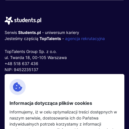
Serwis
Students.pl
- uniwersum kariery
Jesteśmy częścią
TopTalents
-
agencja rekrutacyjna
TopTalents Group Sp. z o.o.
ul. Twarda 18, 00-105 Warszawa
+48 518 637 436
NIP: 9452235137
Kontakt
Polityka cookies
Facebook
Polityka prywatności
Informacja dotycząca plików cookies
Twitter
Partnerzy
Informujemy, iż w celu optymalizacji treści dostępnych w
LinkedIn
Wydarzenia
naszym serwisie, dostosowania ich do Państwa
indywidualnych potrzeb korzystamy z informacji