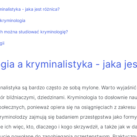
inalistyka - jaka jest różnica?
 kryminologia
ch można studiować kryminologię?
gii
ia a kryminalistyka - jaka jes
inalistyka są bardzo często ze sobą mylone. Warto wyjaśnić
r bliźniaczymi, dziedzinami. Kryminologia to dosłownie nau
połecznych, ponieważ opiera się na osiągnięciach z zakresu 
 Kryminolodzy zajmują się badaniem przestępstwa jako formy
je ich więc, kto, dlaczego i kogo skrzywdził, a także jak w da
ytucje powołane do zapobiegania przestępstwom. Praktycz