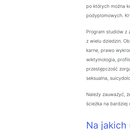
po których można ko
podyplomowych. Kry
Program studiów z z
z wielu dziedzin. O
karne, prawo wykroc
wiktymologia, profi
przestępczość zorg
seksualna, suicydolo
Należy zauważyć, że
ścieżka na bardziej
Na jakich