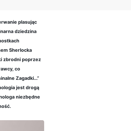
erwanie plasując
linarna dziedzina
dnostkach
nem Sherlocka
i zbrodni poprzez
rawcy, co
minalne Zagadki…”
nologia jest drogą
inologa niezbędne
ność.