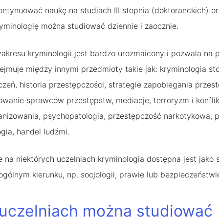
ntynuować naukę na studiach III stopnia (doktoranckich) or
minologię można studiować dziennie i zaocznie.
akresu kryminologii jest bardzo urozmaicony i pozwala na 
bejmuje między innymi przedmioty takie jak: kryminologia s
zeń, historia przestępczości, strategie zapobiegania przest
lowanie sprawców przestępstw, mediacje, terroryzm i konflik
anizowania, psychopatologia, przestępczość narkotykowa, 
gia, handel ludźmi.
 na niektórych uczelniach kryminologia dostępna jest jako s
 ogólnym kierunku, np. socjologii, prawie lub bezpieczeńst
 uczelniach można studiować