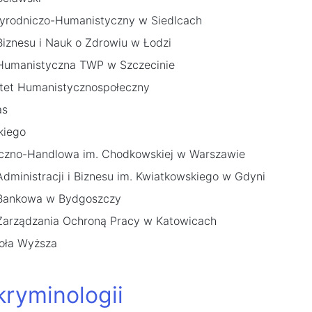
zyrodniczo-Humanistyczny w Siedlcach
iznesu i Nauk o Zdrowiu w Łodzi
Humanistyczna TWP w Szczecinie
et Humanistycznospołeczny
as
kiego
iczno-Handlowa im. Chodkowskiej w Warszawie
dministracji i Biznesu im. Kwiatkowskiego w Gdyni
 Bankowa w Bydgoszczy
Zarządzania Ochroną Pracy w Katowicach
koła Wyższa
kryminologii