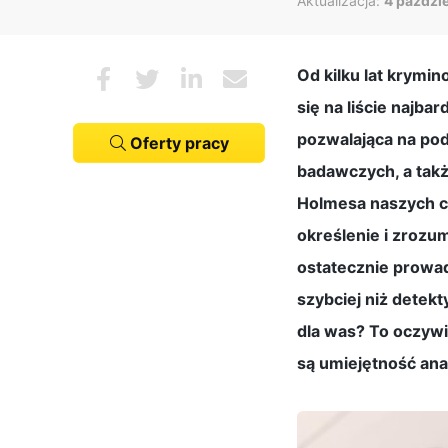
Aktualizacja:
4 paździ
Od kilku lat krymi
się na liście najba
pozwalająca na pod
Oferty pracy
badawczych, a tak
Holmesa naszych c
określenie i zrozu
ostatecznie prowad
szybciej niż detekt
dla was? To oczywi
są umiejętność ana