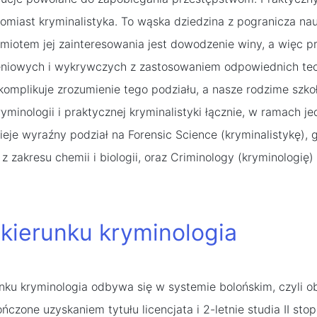
atomiast kryminalistyka. To wąska dziedzina z pogranicza nau
miotem jej zainteresowania jest dowodzenie winy, a więc 
niowych i wykrywczych z zastosowaniem odpowiednich tech
omplikuje zrozumienie tego podziału, a nasze rodzime szko
ryminologii i praktycznej kryminalistyki łącznie, w ramach j
tnieje wyraźny podział na Forensic Science (kryminalistykę),
 z zakresu chemii i biologii, oraz Criminology (kryminologię
 kierunku kryminologia
unku kryminologia odbywa się w systemie bolońskim, czyli o
ończone uzyskaniem tytułu licencjata i 2-letnie studia II stop