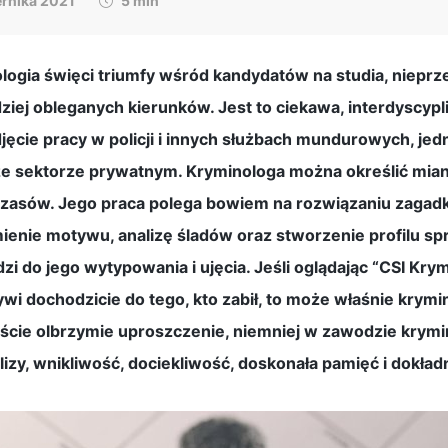
ernika 2021
5 min
nologia święci triumfy wśród kandydatów na studia, nieprz
rdziej obleganych kierunków. Jest to ciekawa, interdyscyp
jęcie pracy w policji i innych służbach mundurowych, je
że sektorze prywatnym. Kryminologa można określić mia
zasów. Jego praca polega bowiem na rozwiązaniu zagadk
mienie motywu, analizę śladów oraz stworzenie profilu sp
zi do jego wytypowania i ujęcia. Jeśli oglądając “CSI Kry
ywi dochodzicie do tego, kto zabił, to może właśnie krymi
ście olbrzymie uproszczenie, niemniej w zawodzie krym
lizy, wnikliwość, dociekliwość, doskonała pamięć i dokład