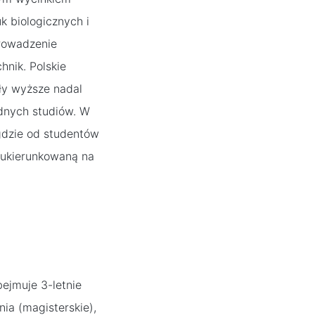
k biologicznych i
prowadzenie
nik. Polskie
ły wyższe nadal
ednych studiów. W
 gdzie od studentów
) ukierunkowaną na
bejmuje 3-letnie
nia (magisterskie),