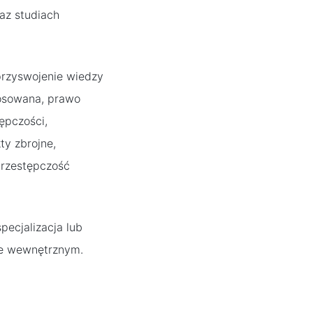
az studiach
przyswojenie wiedzy
tosowana, prawo
ępczości,
ty zbrojne,
przestępczość
pecjalizacja lub
wie wewnętrznym.