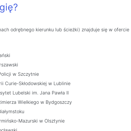
gię?
ach odrębnego kierunku lub ścieżki) znajduje się w ofercie
ański
rszawski
olicji w Szczytnie
ii Curie-Skłodowskiej w Lublinie
sytet Lubelski im. Jana Pawła II
zimierza Wielkiego w Bydgoszczy
Białymstoku
rmińsko-Mazurski w Olsztynie
ocławski