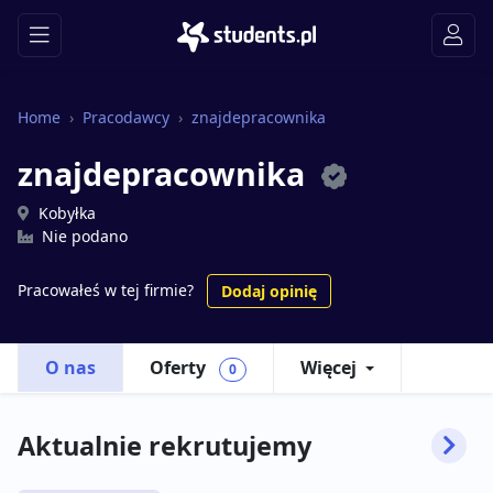
Home
Pracodawcy
znajdepracownika
znajdepracownika
Kobyłka
Nie podano
Pracowałeś w tej firmie?
Dodaj opinię
O nas
Oferty
Więcej
0
Aktualnie rekrutujemy