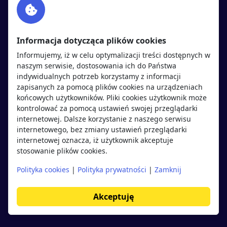
Twitter
Rekrutujemy
sprawdź
LinkedIn
Polityka cookies
Informacja dotycząca plików cookies
Polityka prywatności
Informujemy, iż w celu optymalizacji treści dostępnych w
naszym serwisie, dostosowania ich do Państwa
indywidualnych potrzeb korzystamy z informacji
Kandydaci
Pracodawcy
zapisanych za pomocą plików cookies na urządzeniach
końcowych użytkowników. Pliki cookies użytkownik może
kontrolować za pomocą ustawień swojej przeglądarki
Regulamin kandydata
Regulamin pracodawcy
internetowej. Dalsze korzystanie z naszego serwisu
Oferty pracy
Dodaj ogłoszenie
internetowego, bez zmiany ustawień przeglądarki
internetowej oznacza, iż użytkownik akceptuje
Pracodawcy
stosowanie plików cookies.
Opinie o pracodawcach
Polityka cookies
|
Polityka prywatności
|
Zamknij
Blog
Akceptuję