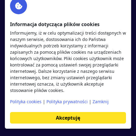
Twitter
Rekrutujemy
sprawdź
LinkedIn
Polityka cookies
Informacja dotycząca plików cookies
Polityka prywatności
Informujemy, iż w celu optymalizacji treści dostępnych w
naszym serwisie, dostosowania ich do Państwa
indywidualnych potrzeb korzystamy z informacji
Kandydaci
Pracodawcy
zapisanych za pomocą plików cookies na urządzeniach
końcowych użytkowników. Pliki cookies użytkownik może
kontrolować za pomocą ustawień swojej przeglądarki
Regulamin kandydata
Regulamin pracodawcy
internetowej. Dalsze korzystanie z naszego serwisu
Oferty pracy
Dodaj ogłoszenie
internetowego, bez zmiany ustawień przeglądarki
internetowej oznacza, iż użytkownik akceptuje
Pracodawcy
stosowanie plików cookies.
Opinie o pracodawcach
Polityka cookies
|
Polityka prywatności
|
Zamknij
Blog
Akceptuję