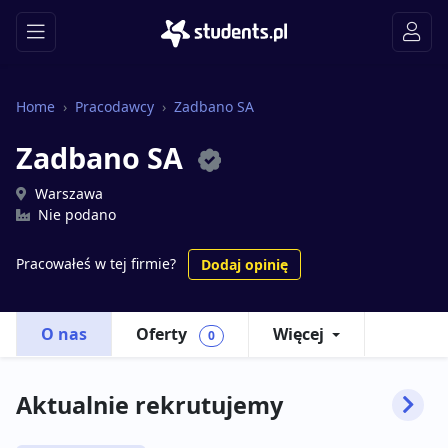
Home
Pracodawcy
Zadbano SA
Zadbano SA
Warszawa
Nie podano
Pracowałeś w tej firmie?
Dodaj opinię
O nas
Oferty
Więcej
0
Aktualnie rekrutujemy