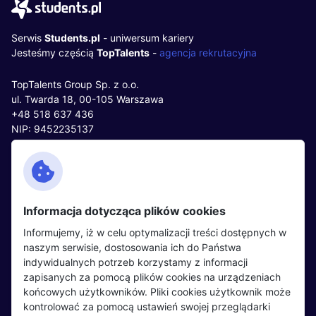
Serwis
Students.pl
- uniwersum kariery
Jesteśmy częścią
TopTalents
-
agencja rekrutacyjna
TopTalents Group Sp. z o.o.
ul. Twarda 18, 00-105 Warszawa
+48 518 637 436
NIP: 9452235137
Kontakt
Polityka cookies
Facebook
Polityka prywatności
Informacja dotycząca plików cookies
Twitter
Partnerzy
Informujemy, iż w celu optymalizacji treści dostępnych w
LinkedIn
Wydarzenia
naszym serwisie, dostosowania ich do Państwa
indywidualnych potrzeb korzystamy z informacji
zapisanych za pomocą plików cookies na urządzeniach
Kandydaci
Pracodawcy
końcowych użytkowników. Pliki cookies użytkownik może
kontrolować za pomocą ustawień swojej przeglądarki
Regulamin kandydata
Regulamin pracodawcy