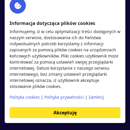
Twitter
Rekrutujemy
sprawdź
LinkedIn
Polityka cookies
Informacja dotycząca plików cookies
Polityka prywatności
Informujemy, iż w celu optymalizacji treści dostępnych w
naszym serwisie, dostosowania ich do Państwa
indywidualnych potrzeb korzystamy z informacji
Kandydaci
Pracodawcy
zapisanych za pomocą plików cookies na urządzeniach
końcowych użytkowników. Pliki cookies użytkownik może
kontrolować za pomocą ustawień swojej przeglądarki
Regulamin kandydata
Regulamin pracodawcy
internetowej. Dalsze korzystanie z naszego serwisu
Oferty pracy
Dodaj ogłoszenie
internetowego, bez zmiany ustawień przeglądarki
internetowej oznacza, iż użytkownik akceptuje
Pracodawcy
stosowanie plików cookies.
Opinie o pracodawcach
Polityka cookies
|
Polityka prywatności
|
Zamknij
Blog
Akceptuję