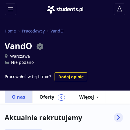
Home
Pracodawcy
VandO
VandO
Warszawa
Nie podano
Pracowałeś w tej firmie?
Dodaj opinię
O nas
Oferty
Więcej
0
Aktualnie rekrutujemy