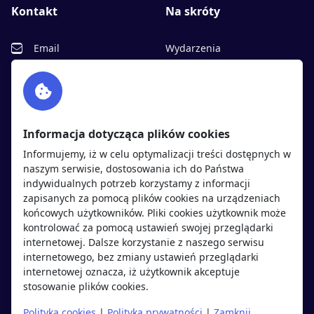
Kontakt
Na skróty
Email
Wydarzenia
Facebook
Partnerzy
Twitter
Rekrutujemy
sprawdź
LinkedIn
Polityka cookies
Informacja dotycząca plików cookies
Polityka prywatności
Informujemy, iż w celu optymalizacji treści dostępnych w
naszym serwisie, dostosowania ich do Państwa
indywidualnych potrzeb korzystamy z informacji
Kandydaci
Pracodawcy
zapisanych za pomocą plików cookies na urządzeniach
końcowych użytkowników. Pliki cookies użytkownik może
kontrolować za pomocą ustawień swojej przeglądarki
Regulamin kandydata
Regulamin pracodawcy
internetowej. Dalsze korzystanie z naszego serwisu
Oferty pracy
Dodaj ogłoszenie
internetowego, bez zmiany ustawień przeglądarki
internetowej oznacza, iż użytkownik akceptuje
Pracodawcy
stosowanie plików cookies.
Opinie o pracodawcach
Polityka cookies
|
Polityka prywatności
|
Zamknij