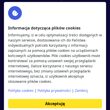
Facebook
Partnerzy
Twitter
Rekrutujemy
sprawdź
LinkedIn
Polityka cookies
Informacja dotycząca plików cookies
Polityka prywatności
Informujemy, iż w celu optymalizacji treści dostępnych w
naszym serwisie, dostosowania ich do Państwa
indywidualnych potrzeb korzystamy z informacji
Kandydaci
Pracodawcy
zapisanych za pomocą plików cookies na urządzeniach
końcowych użytkowników. Pliki cookies użytkownik może
kontrolować za pomocą ustawień swojej przeglądarki
Regulamin kandydata
Regulamin pracodawcy
internetowej. Dalsze korzystanie z naszego serwisu
Oferty pracy
Dodaj ogłoszenie
internetowego, bez zmiany ustawień przeglądarki
internetowej oznacza, iż użytkownik akceptuje
Pracodawcy
stosowanie plików cookies.
Opinie o pracodawcach
Polityka cookies
|
Polityka prywatności
|
Zamknij
Blog
Akceptuję