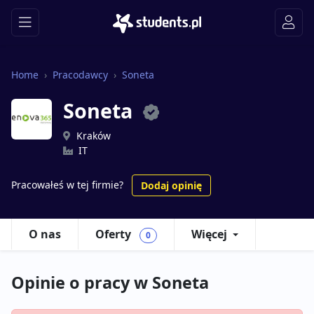
Home
Pracodawcy
Soneta
Soneta
Kraków
IT
Pracowałeś w tej firmie?
Dodaj opinię
O nas
Oferty
Więcej
0
Opinie o pracy w Soneta