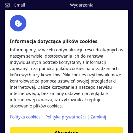
Email
Wydarzenia
Facebook
Partnerzy
Twitter
Rekrutujemy
sprawdź
LinkedIn
Polityka cookies
Informacja dotycząca plików cookies
Polityka prywatności
Informujemy, iż w celu optymalizacji treści dostępnych w
naszym serwisie, dostosowania ich do Państwa
indywidualnych potrzeb korzystamy z informacji
Kandydaci
Pracodawcy
zapisanych za pomocą plików cookies na urządzeniach
końcowych użytkowników. Pliki cookies użytkownik może
kontrolować za pomocą ustawień swojej przeglądarki
Regulamin kandydata
Regulamin pracodawcy
internetowej. Dalsze korzystanie z naszego serwisu
Oferty pracy
Dodaj ogłoszenie
internetowego, bez zmiany ustawień przeglądarki
internetowej oznacza, iż użytkownik akceptuje
Pracodawcy
stosowanie plików cookies.
Opinie o pracodawcach
Polityka cookies
|
Polityka prywatności
|
Zamknij
Blog
Akceptuję