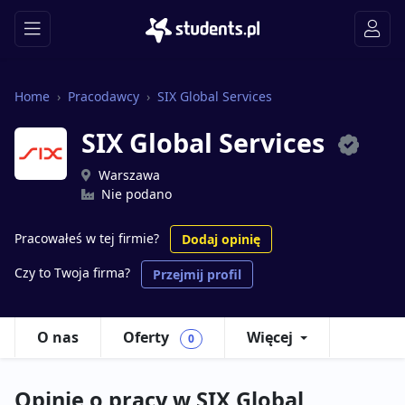
Home
Pracodawcy
SIX Global Services
SIX Global Services
Warszawa
Nie podano
Pracowałeś w tej firmie?
Dodaj opinię
Czy to Twoja firma?
Przejmij profil
O nas
Oferty
Więcej
0
Opinie o pracy w SIX Global