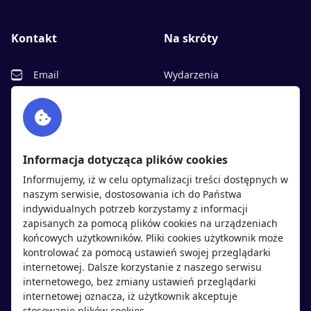
Kontakt
Na skróty
Email
Wydarzenia
Facebook
Partnerzy
Twitter
Rekrutujemy
sprawdź
LinkedIn
Polityka cookies
Informacja dotycząca plików cookies
Polityka prywatności
Informujemy, iż w celu optymalizacji treści dostępnych w
naszym serwisie, dostosowania ich do Państwa
indywidualnych potrzeb korzystamy z informacji
Kandydaci
Pracodawcy
zapisanych za pomocą plików cookies na urządzeniach
końcowych użytkowników. Pliki cookies użytkownik może
kontrolować za pomocą ustawień swojej przeglądarki
Regulamin kandydata
Regulamin pracodawcy
internetowej. Dalsze korzystanie z naszego serwisu
Oferty pracy
Dodaj ogłoszenie
internetowego, bez zmiany ustawień przeglądarki
internetowej oznacza, iż użytkownik akceptuje
Pracodawcy
stosowanie plików cookies.