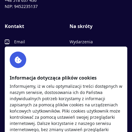
+48 518 637 436
NIP: 9452235137
Kontakt
Na skróty
Email
Wydarzenia
Facebook
Partnerzy
Twitter
Rekrutujemy
sprawdź
LinkedIn
Polityka cookies
Informacja dotycząca plików cookies
Polityka prywatności
Informujemy, iż w celu optymalizacji treści dostępnych w
naszym serwisie, dostosowania ich do Państwa
indywidualnych potrzeb korzystamy z informacji
Kandydaci
Pracodawcy
zapisanych za pomocą plików cookies na urządzeniach
końcowych użytkowników. Pliki cookies użytkownik może
kontrolować za pomocą ustawień swojej przeglądarki
Regulamin kandydata
Regulamin pracodawcy
internetowej. Dalsze korzystanie z naszego serwisu
Oferty pracy
Dodaj ogłoszenie
internetowego, bez zmiany ustawień przeglądarki