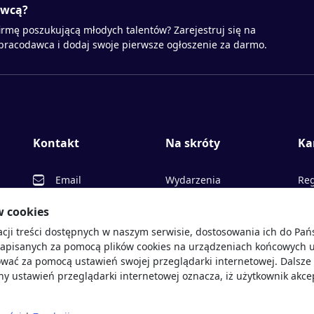
awcą?
irmę poszukującą młodych talentów? Zarejestruj się na
 pracodawca i dodaj swoje pierwsze ogłoszenie za darmo.
Kontakt
Na skróty
Ka
Email
Wydarzenia
Reg
Facebook
Partnerzy
Ofe
w cookies
acji treści dostępnych w naszym serwisie, dostosowania ich do Pa
Twitter
Rekrutujemy
Pr
sprawdź
zapisanych za pomocą plików cookies na urządzeniach końcowych u
LinkedIn
Polityka cookies
Opi
wać za pomocą ustawień swojej przeglądarki internetowej. Dalsze 
y ustawień przeglądarki internetowej oznacza, iż użytkownik akce
Polityka prywatności
Blo