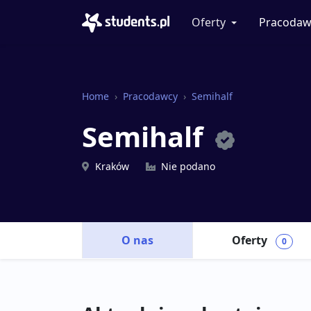
Oferty
Pracodaw
Home
Pracodawcy
Semihalf
Semihalf
Kraków
Nie podano
O nas
Oferty
0