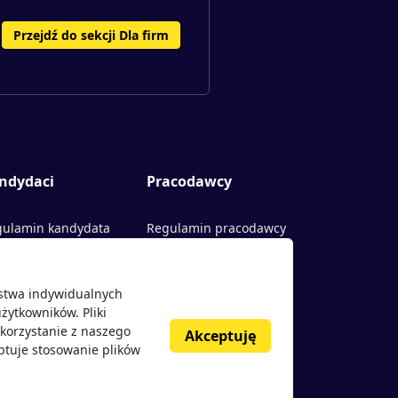
Przejdź do sekcji Dla firm
ndydaci
Pracodawcy
ulamin kandydata
Regulamin pracodawcy
rty pracy
Dodaj ogłoszenie
ństwa indywidualnych
acodawcy
żytkowników. Pliki
nie o pracodawcach
korzystanie z naszego
Akceptuję
ptuje stosowanie plików
g