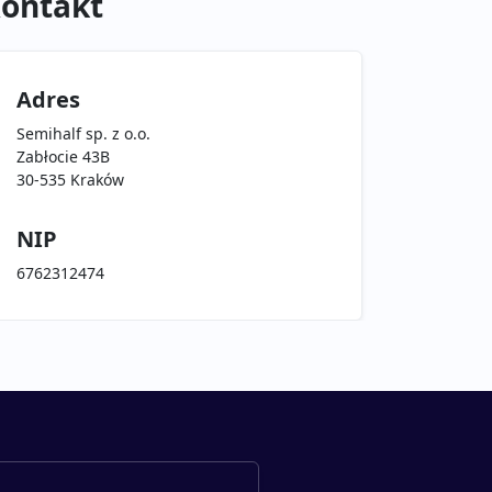
ontakt
Adres
Semihalf sp. z o.o.
Zabłocie 43B
30-535 Kraków
NIP
6762312474