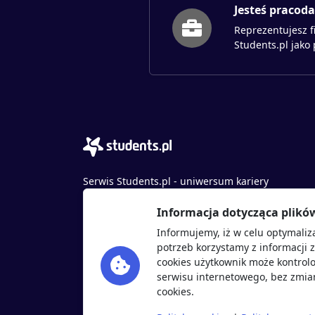
Jesteś pracod
Reprezentujesz f
Students.pl jako
Serwis Students.pl - uniwersum kariery
© 2026 - Wszelkie prawa zastrzeżone
Informacja dotycząca plikó
Students.pl Sp. z o.o.
Informujemy, iż w celu optymaliz
ul. Sybiraków 54, 37-700 Przemyśl
potrzeb korzystamy z informacji 
+48 518 637 436
cookies użytkownik może kontrolo
NIP: 9452235137
serwisu internetowego, bez zmian
cookies.