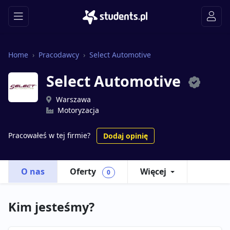
Home
Pracodawcy
Select Automotive
Select Automotive
Warszawa
Motoryzacja
Pracowałeś w tej firmie?
Dodaj opinię
O nas
Oferty
Więcej
0
Kim jesteśmy?