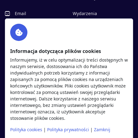
Email
Wydarzenia
Facebook
Partnerzy
Twitter
Rekrutujemy
sprawdź
LinkedIn
Polityka cookies
Informacja dotycząca plików cookies
Polityka prywatności
Informujemy, iż w celu optymalizacji treści dostępnych w
naszym serwisie, dostosowania ich do Państwa
indywidualnych potrzeb korzystamy z informacji
Kandydaci
Pracodawcy
zapisanych za pomocą plików cookies na urządzeniach
końcowych użytkowników. Pliki cookies użytkownik może
kontrolować za pomocą ustawień swojej przeglądarki
Regulamin kandydata
Regulamin pracodawcy
internetowej. Dalsze korzystanie z naszego serwisu
Oferty pracy
Dodaj ogłoszenie
internetowego, bez zmiany ustawień przeglądarki
internetowej oznacza, iż użytkownik akceptuje
Pracodawcy
stosowanie plików cookies.
Opinie o pracodawcach
Polityka cookies
|
Polityka prywatności
|
Zamknij