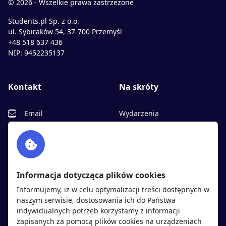
© 2026 - Wszelkie prawa zastrzeżone
Students.pl Sp. z o.o.
ul. Sybiraków 54, 37-700 Przemyśl
+48 518 637 436
NIP: 9452235137
Kontakt
Na skróty
Email
Wydarzenia
Facebook
Partnerzy
Twitter
Rekrutujemy
sprawdź
LinkedIn
Polityka cookies
Informacja dotycząca plików cookies
Polityka prywatności
Informujemy, iż w celu optymalizacji treści dostępnych w
naszym serwisie, dostosowania ich do Państwa
indywidualnych potrzeb korzystamy z informacji
Kandydaci
Pracodawcy
zapisanych za pomocą plików cookies na urządzeniach