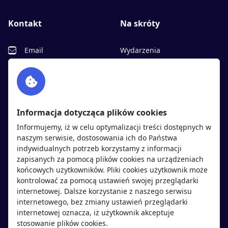
Kontakt
Na skróty
Email
Wydarzenia
Facebook
Partnerzy
Twitter
Rekrutujemy
sprawdź
LinkedIn
Polityka cookies
Informacja dotycząca plików cookies
Polityka prywatności
Informujemy, iż w celu optymalizacji treści dostępnych w
naszym serwisie, dostosowania ich do Państwa
indywidualnych potrzeb korzystamy z informacji
Kandydaci
Pracodawcy
zapisanych za pomocą plików cookies na urządzeniach
końcowych użytkowników. Pliki cookies użytkownik może
kontrolować za pomocą ustawień swojej przeglądarki
Regulamin kandydata
Regulamin pracodawcy
internetowej. Dalsze korzystanie z naszego serwisu
Oferty pracy
Dodaj ogłoszenie
internetowego, bez zmiany ustawień przeglądarki
internetowej oznacza, iż użytkownik akceptuje
Pracodawcy
stosowanie plików cookies.