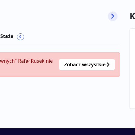
K
 Staże
0
awnych" Rafał Rusek nie
Zobacz wszystkie