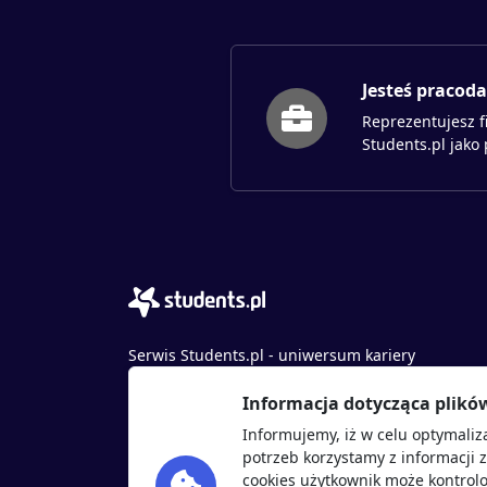
Jesteś pracod
Reprezentujesz f
Students.pl jako
Serwis Students.pl - uniwersum kariery
© 2026 - Wszelkie prawa zastrzeżone
Informacja dotycząca plikó
Students.pl Sp. z o.o.
Informujemy, iż w celu optymaliz
ul. Sybiraków 54, 37-700 Przemyśl
potrzeb korzystamy z informacji 
+48 518 637 436
cookies użytkownik może kontrolo
NIP: 9452235137