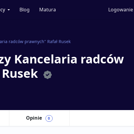
cy
Blog
Matura
Logowanie
laria radców prawnych" Rafał Rusek
rzy Kancelaria radców
ł Rusek
Opinie
0