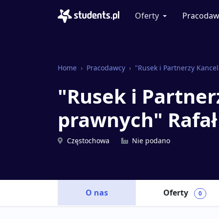
Oferty
Pracodaw
Home
Pracodawcy
"Rusek i Partnerzy Kance
"Rusek i Partne
prawnych" Rafa
Częstochowa
Nie podano
O nas
Oferty
0