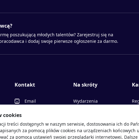
awcą?
irmę poszukującą młodych talentów? Zarejestruj się na
 pracodawca i dodaj swoje pierwsze ogłoszenie za darmo.
Kontakt
Na skróty
Ka
Email
Wydarzenia
Reg
Facebook
Partnerzy
Ofe
w cookies
acji treści dostępnych w naszym serwisie, dostosowania ich do Pa
Twitter
Rekrutujemy
Pr
sprawdź
zapisanych za pomocą plików cookies na urządzeniach końcowych u
LinkedIn
Polityka cookies
Opi
wać za pomocą ustawień swojej przeglądarki internetowej. Dalsze 