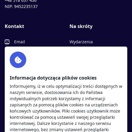
+48 518 637 436
NIP: 9452235137
Kontakt
Na skróty
Email
Wydarzenia
Facebook
Partnerzy
Twitter
Rekrutujemy
sprawdź
LinkedIn
Polityka cookies
Informacja dotycząca plików cookies
Polityka prywatności
Informujemy, iż w celu optymalizacji treści dostępnych w
naszym serwisie, dostosowania ich do Państwa
indywidualnych potrzeb korzystamy z informacji
Kandydaci
Pracodawcy
zapisanych za pomocą plików cookies na urządzeniach
końcowych użytkowników. Pliki cookies użytkownik może
kontrolować za pomocą ustawień swojej przeglądarki
Regulamin kandydata
Regulamin pracodawcy
internetowej. Dalsze korzystanie z naszego serwisu
Oferty pracy
Dodaj ogłoszenie
internetowego, bez zmiany ustawień przeglądarki