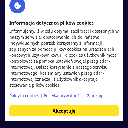
Twitter
Rekrutujemy
sprawdź
LinkedIn
Polityka cookies
Informacja dotycząca plików cookies
Polityka prywatności
Informujemy, iż w celu optymalizacji treści dostępnych w
naszym serwisie, dostosowania ich do Państwa
indywidualnych potrzeb korzystamy z informacji
Kandydaci
Pracodawcy
zapisanych za pomocą plików cookies na urządzeniach
końcowych użytkowników. Pliki cookies użytkownik może
kontrolować za pomocą ustawień swojej przeglądarki
Regulamin kandydata
Regulamin pracodawcy
internetowej. Dalsze korzystanie z naszego serwisu
Oferty pracy
Dodaj ogłoszenie
internetowego, bez zmiany ustawień przeglądarki
internetowej oznacza, iż użytkownik akceptuje
Pracodawcy
stosowanie plików cookies.
Opinie o pracodawcach
Polityka cookies
|
Polityka prywatności
|
Zamknij
Blog
Akceptuję