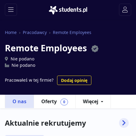
Home
Pracodawcy
Remote Employees
Remote Employees
Nie podano
Nie podano
Pracowałeś w tej firmie?
Dodaj opinię
O nas
Oferty
Więcej
0
Aktualnie rekrutujemy