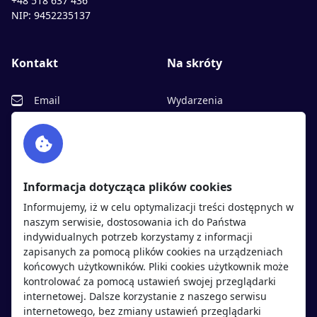
+48 518 637 436
NIP: 9452235137
Kontakt
Na skróty
Email
Wydarzenia
Facebook
Partnerzy
Twitter
Rekrutujemy
sprawdź
LinkedIn
Polityka cookies
Informacja dotycząca plików cookies
Polityka prywatności
Informujemy, iż w celu optymalizacji treści dostępnych w
naszym serwisie, dostosowania ich do Państwa
indywidualnych potrzeb korzystamy z informacji
Kandydaci
Pracodawcy
zapisanych za pomocą plików cookies na urządzeniach
końcowych użytkowników. Pliki cookies użytkownik może
kontrolować za pomocą ustawień swojej przeglądarki
Regulamin kandydata
Regulamin pracodawcy
internetowej. Dalsze korzystanie z naszego serwisu
Oferty pracy
Dodaj ogłoszenie
internetowego, bez zmiany ustawień przeglądarki