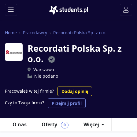
Home
Pracodawcy
Recordati Polska Sp. z o.o.
Recordati Polska Sp. z
o.o.
Warszawa
Nie podano
Pracowałeś w tej firmie?
Dodaj opinię
Czy to Twoja firma?
Przejmij profil
O nas
Oferty
Więcej
0