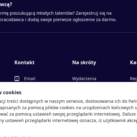
awcą?
irmę poszukującą młodych talentów? Zarejestruj się na
 pracodawca i dodaj swoje pierwsze ogłoszenie za darmo.
Kontakt
Na skróty
Ka
Email
Wydarzenia
Reg
Facebook
Partnerzy
Ofe
w cookies
acji treści dostępnych w naszym serwisie, dostosowania ich do Pa
Twitter
Rekrutujemy
Pr
sprawdź
zapisanych za pomocą plików cookies na urządzeniach końcowych u
LinkedIn
Polityka cookies
Opi
wać za pomocą ustawień swojej przeglądarki internetowej. Dalsze 
y ustawień przeglądarki internetowej oznacza, iż użytkownik akce
Polityka prywatności
Blo