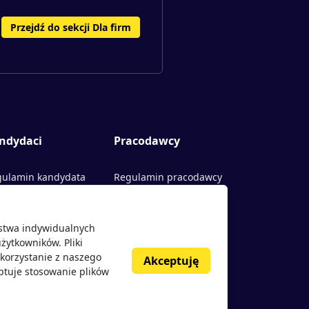
Przejdź do sekcji Dla firm
ndydaci
Pracodawcy
ulamin kandydata
Regulamin pracodawcy
rty pracy
Dodaj ogłoszenie
ństwa indywidualnych
acodawcy
żytkowników. Pliki
nie o pracodawcach
korzystanie z naszego
Akceptuję
ptuje stosowanie plików
g