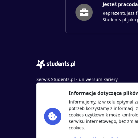
Jesteś pracod
Reprezentujesz f
Students.pl jako
Serwis Students.pl - uniwersum kariery
© 2026 - Wszelkie prawa zastrzeżone
Informacja dotycząca plikó
Students.pl Sp. z o.o.
Informujemy, iż w celu optymaliz
ul. Sybiraków 54, 37-700 Przemyśl
potrzeb korzystamy z informacji 
+48 518 637 436
cookies użytkownik może kontrolo
NIP: 9452235137
serwisu internetowego, bez zmian
cookies.