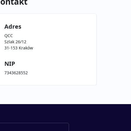
ontakt
Adres
QCC
Szlak 26/12
31-153 Kraków
NIP
7343628552