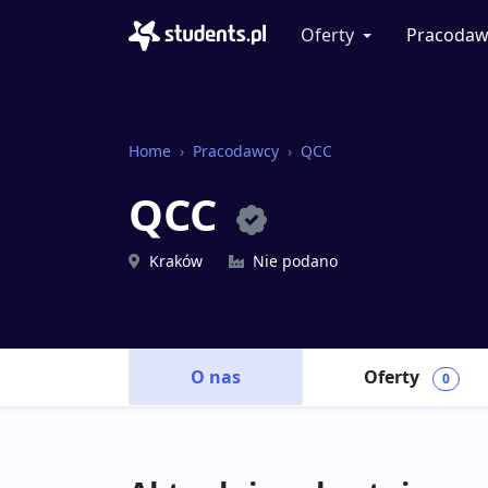
Oferty
Pracodaw
Home
Pracodawcy
QCC
QCC
Kraków
Nie podano
O nas
Oferty
0