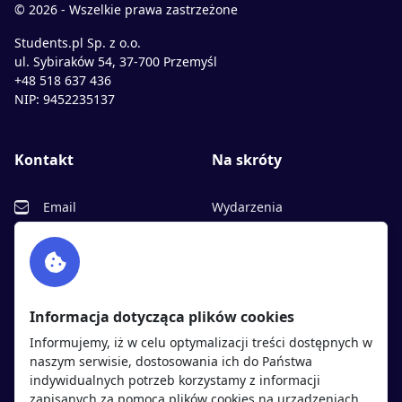
© 2026 - Wszelkie prawa zastrzeżone
Students.pl Sp. z o.o.
ul. Sybiraków 54, 37-700 Przemyśl
+48 518 637 436
NIP: 9452235137
Kontakt
Na skróty
Email
Wydarzenia
Facebook
Partnerzy
Twitter
Rekrutujemy
sprawdź
LinkedIn
Polityka cookies
Informacja dotycząca plików cookies
Polityka prywatności
Informujemy, iż w celu optymalizacji treści dostępnych w
naszym serwisie, dostosowania ich do Państwa
indywidualnych potrzeb korzystamy z informacji
Kandydaci
Pracodawcy
zapisanych za pomocą plików cookies na urządzeniach