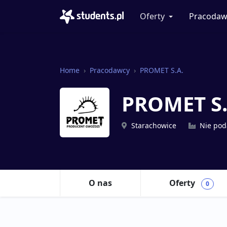
Oferty
Pracodaw
Home
Pracodawcy
PROMET S.A.
PROMET S
Starachowice
Nie po
O nas
Oferty
0