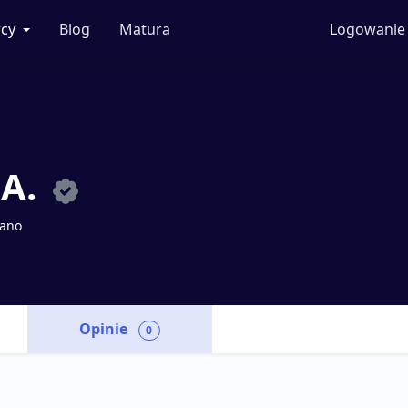
cy
Blog
Matura
Logowanie
.A.
dano
Opinie
0