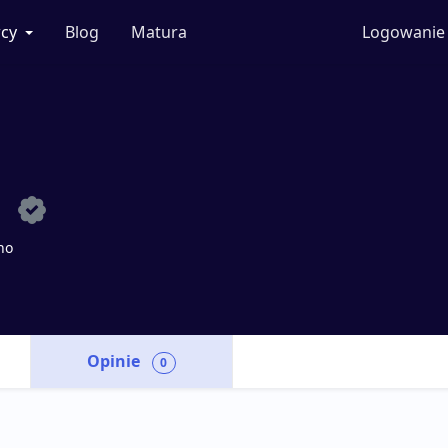
cy
Blog
Matura
Logowanie
d
no
Opinie
0