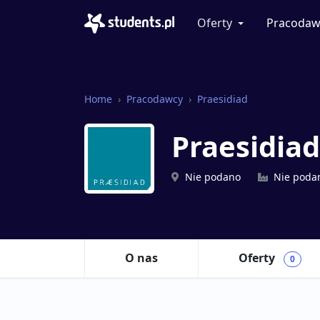
Oferty
Pracodaw
Home
Pracodawcy
Praesidiad
Praesidia
Nie podano
Nie poda
O nas
Oferty
0