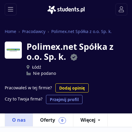
Home
Pracodawcy
Polimex.net Spółka z o.o. Sp. k.
Polimex.net Spółka z
o.o. Sp. k.
Łódź
Nie podano
Pracowałeś w tej firmie?
Dodaj opinię
Czy to Twoja firma?
Przejmij profil
O nas
Oferty
Więcej
0