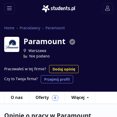
Home
Pracodawcy
Paramount
Paramount
Warszawa
Nie podano
Pracowałeś w tej firmie?
Dodaj opinię
Czy to Twoja firma?
Przejmij profil
O nas
Oferty
Więcej
0
Opinie o pracy w Paramount