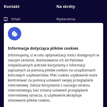
Kontakt
Na skróty
Email
Wydarzenia
Facebook
Partnerzy
Twitter
Rekrutujemy
sprawdź
LinkedIn
Polityka cookies
Informacja dotycząca plików cookies
Polityka prywatności
Informujemy, iż w celu optymalizacji treści dostępnych w
naszym serwisie, dostosowania ich do Państwa
indywidualnych potrzeb korzystamy z informacji
Kandydaci
Pracodawcy
zapisanych za pomocą plików cookies na urządzeniach
końcowych użytkowników. Pliki cookies użytkownik może
kontrolować za pomocą ustawień swojej przeglądarki
Regulamin kandydata
Regulamin pracodawcy
internetowej. Dalsze korzystanie z naszego serwisu
Oferty pracy
Dodaj ogłoszenie
internetowego, bez zmiany ustawień przeglądarki
internetowej oznacza, iż użytkownik akceptuje
Pracodawcy
stosowanie plików cookies.