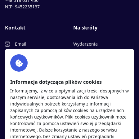
+48 518 637 436
NIP: 9452235137
Kontakt
Na skróty
Email
Wydarzenia
Facebook
Partnerzy
Twitter
Rekrutujemy
sprawdź
LinkedIn
Polityka cookies
Informacja dotycząca plików cookies
Polityka prywatności
Informujemy, iż w celu optymalizacji treści dostępnych w
naszym serwisie, dostosowania ich do Państwa
indywidualnych potrzeb korzystamy z informacji
Kandydaci
Pracodawcy
zapisanych za pomocą plików cookies na urządzeniach
końcowych użytkowników. Pliki cookies użytkownik może
kontrolować za pomocą ustawień swojej przeglądarki
Regulamin kandydata
Regulamin pracodawcy
internetowej. Dalsze korzystanie z naszego serwisu
Oferty pracy
Dodaj ogłoszenie
internetowego, bez zmiany ustawień przeglądarki