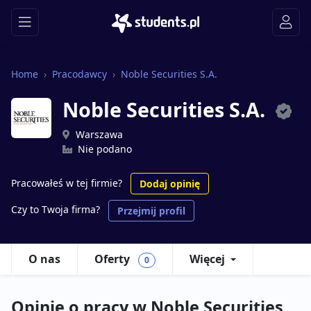
Home
Pracodawcy
Noble Securities S.A.
Noble Securities S.A.
Warszawa
Nie podano
Pracowałeś w tej firmie?
Dodaj opinię
Czy to Twoja firma?
Przejmij profil
O nas
Oferty
Więcej
0
Opinie o pracy w Noble Securities