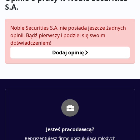
S.A.
Noble Securities S.A. nie posiada jeszcze żadnych
opinii. Bądź pierwszy i podziel się swoim
doświadczeniem!
Dodaj opinię
Jesteś pracodawcą?
Reprezentujesz firmę poszukującą młodych