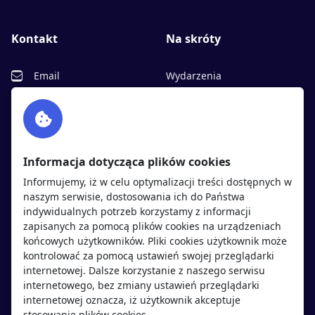
Kontakt
Na skróty
Email
Wydarzenia
Facebook
Partnerzy
Twitter
Rekrutujemy
sprawdź
LinkedIn
Polityka cookies
Informacja dotycząca plików cookies
Polityka prywatności
Informujemy, iż w celu optymalizacji treści dostępnych w
naszym serwisie, dostosowania ich do Państwa
indywidualnych potrzeb korzystamy z informacji
Kandydaci
Pracodawcy
zapisanych za pomocą plików cookies na urządzeniach
końcowych użytkowników. Pliki cookies użytkownik może
kontrolować za pomocą ustawień swojej przeglądarki
Regulamin kandydata
Regulamin pracodawcy
internetowej. Dalsze korzystanie z naszego serwisu
Oferty pracy
Dodaj ogłoszenie
internetowego, bez zmiany ustawień przeglądarki
internetowej oznacza, iż użytkownik akceptuje
Pracodawcy
stosowanie plików cookies.