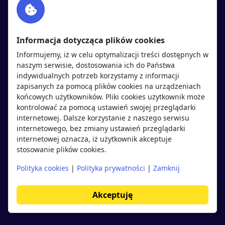
Twitter
Rekrutujemy
sprawdź
LinkedIn
Polityka cookies
Informacja dotycząca plików cookies
Polityka prywatności
Informujemy, iż w celu optymalizacji treści dostępnych w
naszym serwisie, dostosowania ich do Państwa
indywidualnych potrzeb korzystamy z informacji
Kandydaci
Pracodawcy
zapisanych za pomocą plików cookies na urządzeniach
końcowych użytkowników. Pliki cookies użytkownik może
kontrolować za pomocą ustawień swojej przeglądarki
Regulamin kandydata
Regulamin pracodawcy
internetowej. Dalsze korzystanie z naszego serwisu
Oferty pracy
Dodaj ogłoszenie
internetowego, bez zmiany ustawień przeglądarki
internetowej oznacza, iż użytkownik akceptuje
Pracodawcy
stosowanie plików cookies.
Opinie o pracodawcach
Polityka cookies
|
Polityka prywatności
|
Zamknij
Blog
Akceptuję