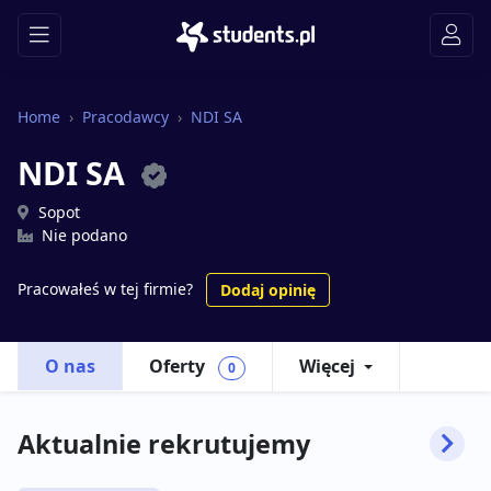
Home
Pracodawcy
NDI SA
NDI SA
Sopot
Nie podano
Pracowałeś w tej firmie?
Dodaj opinię
O nas
Oferty
Więcej
0
Aktualnie rekrutujemy