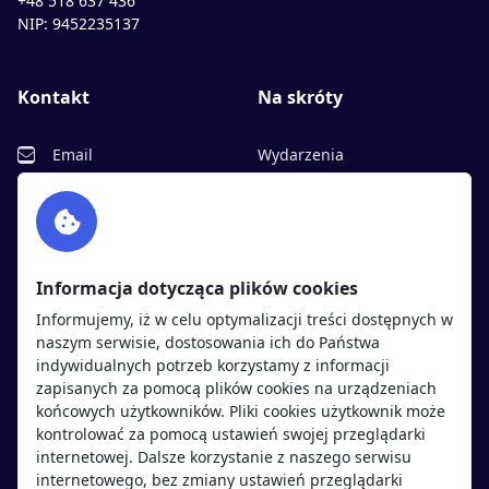
+48 518 637 436
NIP: 9452235137
Kontakt
Na skróty
Email
Wydarzenia
Facebook
Partnerzy
Twitter
Rekrutujemy
sprawdź
LinkedIn
Polityka cookies
Informacja dotycząca plików cookies
Polityka prywatności
Informujemy, iż w celu optymalizacji treści dostępnych w
naszym serwisie, dostosowania ich do Państwa
indywidualnych potrzeb korzystamy z informacji
Kandydaci
Pracodawcy
zapisanych za pomocą plików cookies na urządzeniach
końcowych użytkowników. Pliki cookies użytkownik może
kontrolować za pomocą ustawień swojej przeglądarki
Regulamin kandydata
Regulamin pracodawcy
internetowej. Dalsze korzystanie z naszego serwisu
Oferty pracy
Dodaj ogłoszenie
internetowego, bez zmiany ustawień przeglądarki