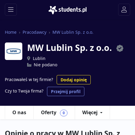
Home
Pracodawcy
MW Lublin Sp. z o.o.
MW Lublin Sp. z o.o.
Lublin
Nie podano
Pracowałeś w tej firmie?
Dodaj opinię
Czy to Twoja firma?
Przejmij profil
O nas
Oferty
Więcej
0
Opinie o pracy w MW Lublin Sp. z