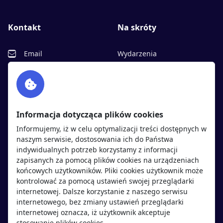
Kontakt
Na skróty
Email
Wydarzenia
Facebook
Partnerzy
Twitter
Rekrutujemy
sprawdź
LinkedIn
Polityka cookies
Informacja dotycząca plików cookies
Polityka prywatności
Informujemy, iż w celu optymalizacji treści dostępnych w
naszym serwisie, dostosowania ich do Państwa
indywidualnych potrzeb korzystamy z informacji
Kandydaci
Pracodawcy
zapisanych za pomocą plików cookies na urządzeniach
końcowych użytkowników. Pliki cookies użytkownik może
kontrolować za pomocą ustawień swojej przeglądarki
Regulamin kandydata
Regulamin pracodawcy
internetowej. Dalsze korzystanie z naszego serwisu
Oferty pracy
Dodaj ogłoszenie
internetowego, bez zmiany ustawień przeglądarki
internetowej oznacza, iż użytkownik akceptuje
Pracodawcy
stosowanie plików cookies.