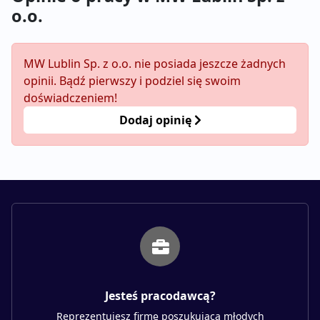
o.o.
MW Lublin Sp. z o.o. nie posiada jeszcze żadnych
opinii. Bądź pierwszy i podziel się swoim
doświadczeniem!
Dodaj opinię
Jesteś pracodawcą?
Reprezentujesz firmę poszukującą młodych