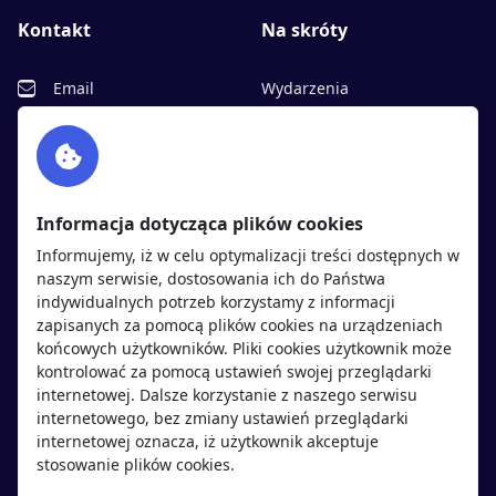
Kontakt
Na skróty
Email
Wydarzenia
Facebook
Partnerzy
Twitter
Rekrutujemy
sprawdź
LinkedIn
Polityka cookies
Informacja dotycząca plików cookies
Polityka prywatności
Informujemy, iż w celu optymalizacji treści dostępnych w
naszym serwisie, dostosowania ich do Państwa
indywidualnych potrzeb korzystamy z informacji
Kandydaci
Pracodawcy
zapisanych za pomocą plików cookies na urządzeniach
końcowych użytkowników. Pliki cookies użytkownik może
kontrolować za pomocą ustawień swojej przeglądarki
Regulamin kandydata
Regulamin pracodawcy
internetowej. Dalsze korzystanie z naszego serwisu
Oferty pracy
Dodaj ogłoszenie
internetowego, bez zmiany ustawień przeglądarki
internetowej oznacza, iż użytkownik akceptuje
Pracodawcy
stosowanie plików cookies.