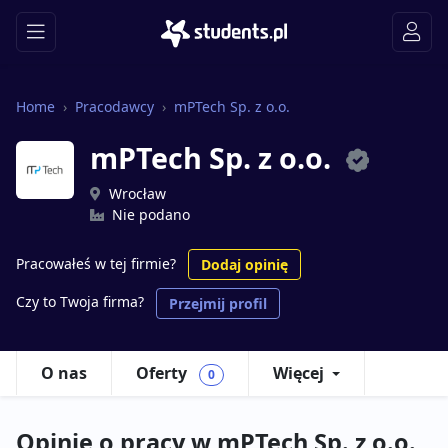
Home
Pracodawcy
mPTech Sp. z o.o.
mPTech Sp. z o.o.
Wrocław
Nie podano
Pracowałeś w tej firmie?
Dodaj opinię
Czy to Twoja firma?
Przejmij profil
O nas
Oferty
Więcej
0
Opinie o pracy w mPTech Sp. z o.o.