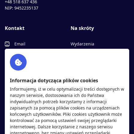
+48 518 637 436
NIP: 9452235137
Kontakt
Na skróty
Email
Wydarzenia
Facebook
Partnerzy
Twitter
Rekrutujemy
sprawdź
LinkedIn
Polityka cookies
Informacja dotycząca plików cookies
Polityka prywatności
Informujemy, iż w celu optymalizacji treści dostępnych w
naszym serwisie, dostosowania ich do Państwa
indywidualnych potrzeb korzystamy z informacji
Kandydaci
Pracodawcy
zapisanych za pomocą plików cookies na urządzeniach
końcowych użytkowników. Pliki cookies użytkownik może
kontrolować za pomocą ustawień swojej przeglądarki
Regulamin kandydata
Regulamin pracodawcy
internetowej. Dalsze korzystanie z naszego serwisu
Oferty pracy
Dodaj ogłoszenie
internetowego, bez zmiany ustawień przeglądarki