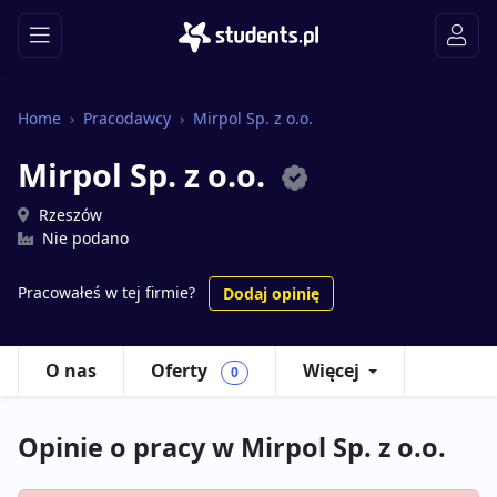
Home
Pracodawcy
Mirpol Sp. z o.o.
Mirpol Sp. z o.o.
Rzeszów
Nie podano
Pracowałeś w tej firmie?
Dodaj opinię
O nas
Oferty
Więcej
0
Opinie o pracy w Mirpol Sp. z o.o.