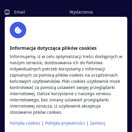
Email
Wydarzenia
Facebook
Partnerzy
Twitter
Rekrutujemy
sprawdź
LinkedIn
Polityka cookies
Informacja dotycząca plików cookies
Polityka prywatności
Informujemy, iż w celu optymalizacji treści dostępnych w
naszym serwisie, dostosowania ich do Państwa
indywidualnych potrzeb korzystamy z informacji
Kandydaci
Pracodawcy
zapisanych za pomocą plików cookies na urządzeniach
końcowych użytkowników. Pliki cookies użytkownik może
kontrolować za pomocą ustawień swojej przeglądarki
Regulamin kandydata
Regulamin pracodawcy
internetowej. Dalsze korzystanie z naszego serwisu
Oferty pracy
Dodaj ogłoszenie
internetowego, bez zmiany ustawień przeglądarki
internetowej oznacza, iż użytkownik akceptuje
Pracodawcy
stosowanie plików cookies.
Opinie o pracodawcach
Polityka cookies
|
Polityka prywatności
|
Zamknij