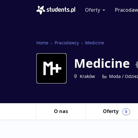
Oferty
Pracodaw
Home
Pracodawcy
Medicine
Medicine
Kraków
Moda / Odzie
O nas
Oferty
0