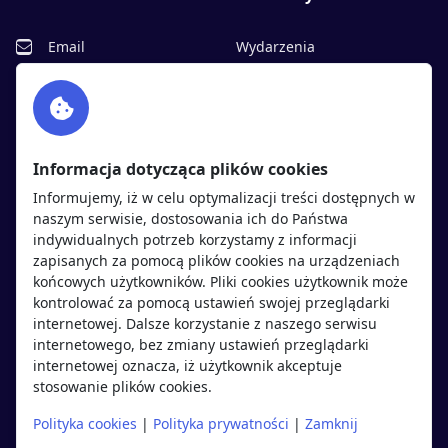
Email
Wydarzenia
Facebook
Partnerzy
Twitter
Rekrutujemy
sprawdź
LinkedIn
Polityka cookies
Informacja dotycząca plików cookies
Polityka prywatności
Informujemy, iż w celu optymalizacji treści dostępnych w
naszym serwisie, dostosowania ich do Państwa
indywidualnych potrzeb korzystamy z informacji
Kandydaci
Pracodawcy
zapisanych za pomocą plików cookies na urządzeniach
końcowych użytkowników. Pliki cookies użytkownik może
kontrolować za pomocą ustawień swojej przeglądarki
Regulamin kandydata
Regulamin pracodawcy
internetowej. Dalsze korzystanie z naszego serwisu
Oferty pracy
Dodaj ogłoszenie
internetowego, bez zmiany ustawień przeglądarki
internetowej oznacza, iż użytkownik akceptuje
Pracodawcy
stosowanie plików cookies.
Opinie o pracodawcach
Polityka cookies
|
Polityka prywatności
|
Zamknij