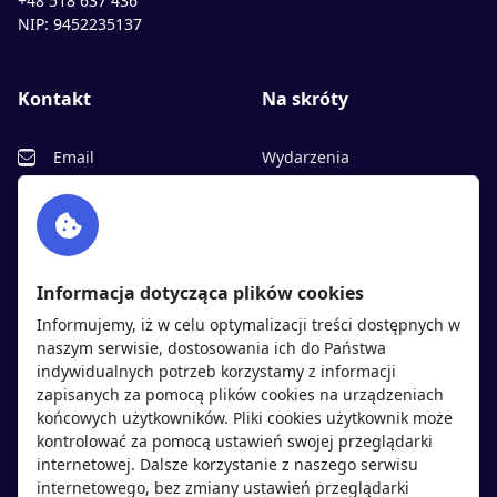
+48 518 637 436
NIP: 9452235137
Kontakt
Na skróty
Email
Wydarzenia
Facebook
Partnerzy
Twitter
Rekrutujemy
sprawdź
LinkedIn
Polityka cookies
Informacja dotycząca plików cookies
Polityka prywatności
Informujemy, iż w celu optymalizacji treści dostępnych w
naszym serwisie, dostosowania ich do Państwa
indywidualnych potrzeb korzystamy z informacji
Kandydaci
Pracodawcy
zapisanych za pomocą plików cookies na urządzeniach
końcowych użytkowników. Pliki cookies użytkownik może
kontrolować za pomocą ustawień swojej przeglądarki
Regulamin kandydata
Regulamin pracodawcy
internetowej. Dalsze korzystanie z naszego serwisu
Oferty pracy
Dodaj ogłoszenie
internetowego, bez zmiany ustawień przeglądarki