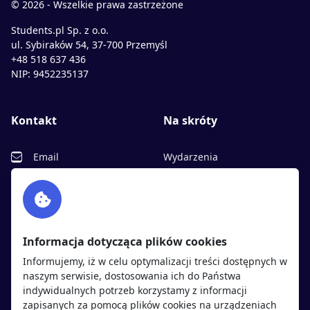
© 2026 - Wszelkie prawa zastrzeżone
Students.pl Sp. z o.o.
ul. Sybiraków 54, 37-700 Przemyśl
+48 518 637 436
NIP: 9452235137
Kontakt
Na skróty
Email
Wydarzenia
Facebook
Partnerzy
Twitter
Rekrutujemy
sprawdź
LinkedIn
Polityka cookies
Informacja dotycząca plików cookies
Polityka prywatności
Informujemy, iż w celu optymalizacji treści dostępnych w
naszym serwisie, dostosowania ich do Państwa
indywidualnych potrzeb korzystamy z informacji
Kandydaci
Pracodawcy
zapisanych za pomocą plików cookies na urządzeniach