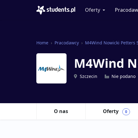
Oferty
Pracodaw
Home
Pracodawcy
M4Wind Nowicki Petters S
M4Wind No
Szczecin
Nie podano
O nas
Oferty
0