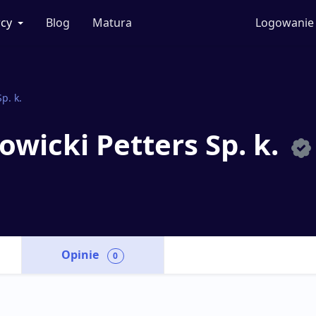
cy
Blog
Matura
Logowanie
p. k.
wicki Petters Sp. k.
Opinie
0