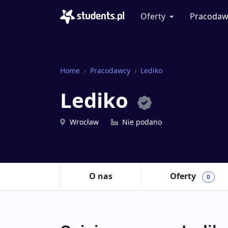
Oferty
Pracodaw
Home
Pracodawcy
Lediko
Lediko
Wrocław
Nie podano
O nas
Oferty
0