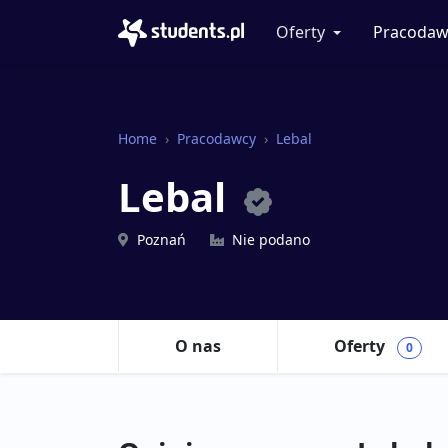
Oferty
Pracodaw
Home
Pracodawcy
Lebal
Lebal
Poznań
Nie podano
O nas
Oferty
0