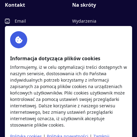
Kontakt
Na skróty
Email
Wydarzenia
Facebook
Partnerzy
Twitter
Rekrutujemy
sprawdź
LinkedIn
Polityka cookies
Informacja dotycząca plików cookies
Polityka prywatności
Informujemy, iż w celu optymalizacji treści dostępnych w
naszym serwisie, dostosowania ich do Państwa
indywidualnych potrzeb korzystamy z informacji
Kandydaci
Pracodawcy
zapisanych za pomocą plików cookies na urządzeniach
końcowych użytkowników. Pliki cookies użytkownik może
kontrolować za pomocą ustawień swojej przeglądarki
Regulamin kandydata
Regulamin pracodawcy
internetowej. Dalsze korzystanie z naszego serwisu
Oferty pracy
Dodaj ogłoszenie
internetowego, bez zmiany ustawień przeglądarki
internetowej oznacza, iż użytkownik akceptuje
Pracodawcy
stosowanie plików cookies.
Opinie o pracodawcach
Polityka cookies
|
Polityka prywatności
|
Zamknij