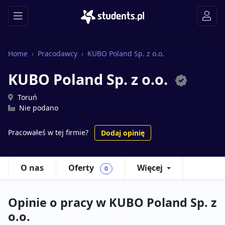
Home
Pracodawcy
KUBO Poland Sp. z o.o.
KUBO Poland Sp. z o.o.
Toruń
Nie podano
Pracowałeś w tej firmie?
Dodaj opinię
O nas
Oferty
Więcej
0
Opinie o pracy w KUBO Poland Sp. z
o.o.