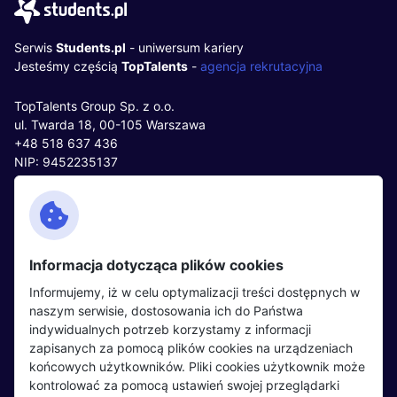
Serwis
Students.pl
- uniwersum kariery
Jesteśmy częścią
TopTalents
-
agencja rekrutacyjna
TopTalents Group Sp. z o.o.
ul. Twarda 18, 00-105 Warszawa
+48 518 637 436
NIP: 9452235137
Kontakt
Polityka cookies
Facebook
Polityka prywatności
Informacja dotycząca plików cookies
Twitter
Partnerzy
Informujemy, iż w celu optymalizacji treści dostępnych w
LinkedIn
Wydarzenia
naszym serwisie, dostosowania ich do Państwa
indywidualnych potrzeb korzystamy z informacji
zapisanych za pomocą plików cookies na urządzeniach
Kandydaci
Pracodawcy
końcowych użytkowników. Pliki cookies użytkownik może
kontrolować za pomocą ustawień swojej przeglądarki
Regulamin kandydata
Regulamin pracodawcy