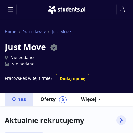
Home
Pracodawcy
Just Move
Just Move
Nie podano
Nie podano
Pracowałeś w tej firmie?
Dodaj opinię
O nas
Oferty
Więcej
0
Aktualnie rekrutujemy