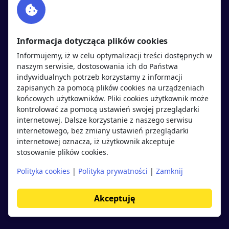
Twitter
Rekrutujemy
sprawdź
LinkedIn
Polityka cookies
Informacja dotycząca plików cookies
Polityka prywatności
Informujemy, iż w celu optymalizacji treści dostępnych w
naszym serwisie, dostosowania ich do Państwa
indywidualnych potrzeb korzystamy z informacji
Kandydaci
Pracodawcy
zapisanych za pomocą plików cookies na urządzeniach
końcowych użytkowników. Pliki cookies użytkownik może
kontrolować za pomocą ustawień swojej przeglądarki
Regulamin kandydata
Regulamin pracodawcy
internetowej. Dalsze korzystanie z naszego serwisu
Oferty pracy
Dodaj ogłoszenie
internetowego, bez zmiany ustawień przeglądarki
internetowej oznacza, iż użytkownik akceptuje
Pracodawcy
stosowanie plików cookies.
Opinie o pracodawcach
Polityka cookies
|
Polityka prywatności
|
Zamknij
Blog
Akceptuję