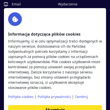
Email
Wydarzenia
Facebook
Partnerzy
Twitter
Rekrutujemy
sprawdź
LinkedIn
Polityka cookies
Informacja dotycząca plików cookies
Polityka prywatności
Informujemy, iż w celu optymalizacji treści dostępnych w
naszym serwisie, dostosowania ich do Państwa
indywidualnych potrzeb korzystamy z informacji
Kandydaci
Pracodawcy
zapisanych za pomocą plików cookies na urządzeniach
końcowych użytkowników. Pliki cookies użytkownik może
kontrolować za pomocą ustawień swojej przeglądarki
Regulamin kandydata
Regulamin pracodawcy
internetowej. Dalsze korzystanie z naszego serwisu
Oferty pracy
Dodaj ogłoszenie
internetowego, bez zmiany ustawień przeglądarki
internetowej oznacza, iż użytkownik akceptuje
Pracodawcy
stosowanie plików cookies.
Opinie o pracodawcach
Polityka cookies
|
Polityka prywatności
|
Zamknij
Blog
Akceptuję