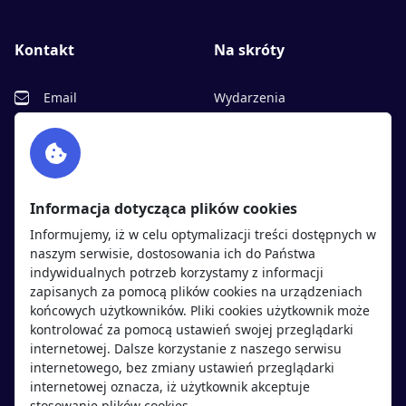
Kontakt
Na skróty
Email
Wydarzenia
Facebook
Partnerzy
Twitter
Rekrutujemy
sprawdź
LinkedIn
Polityka cookies
Informacja dotycząca plików cookies
Polityka prywatności
Informujemy, iż w celu optymalizacji treści dostępnych w
naszym serwisie, dostosowania ich do Państwa
indywidualnych potrzeb korzystamy z informacji
Kandydaci
Pracodawcy
zapisanych za pomocą plików cookies na urządzeniach
końcowych użytkowników. Pliki cookies użytkownik może
kontrolować za pomocą ustawień swojej przeglądarki
Regulamin kandydata
Regulamin pracodawcy
internetowej. Dalsze korzystanie z naszego serwisu
Oferty pracy
Dodaj ogłoszenie
internetowego, bez zmiany ustawień przeglądarki
internetowej oznacza, iż użytkownik akceptuje
Pracodawcy
stosowanie plików cookies.