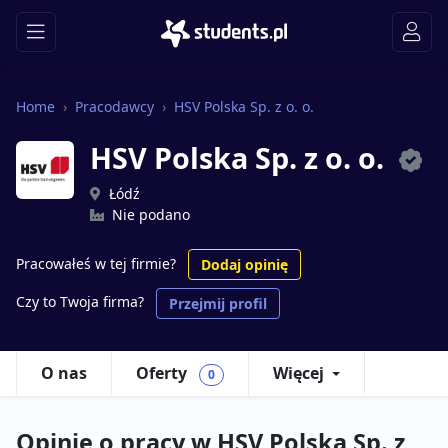
Home
Pracodawcy
HSV Polska Sp. z o. o.
HSV Polska Sp. z o. o.
Łódź
Nie podano
Pracowałeś w tej firmie?
Dodaj opinię
Czy to Twoja firma?
Przejmij profil
O nas
Oferty
Więcej
0
Opinie o pracy w HSV Polska Sp. z