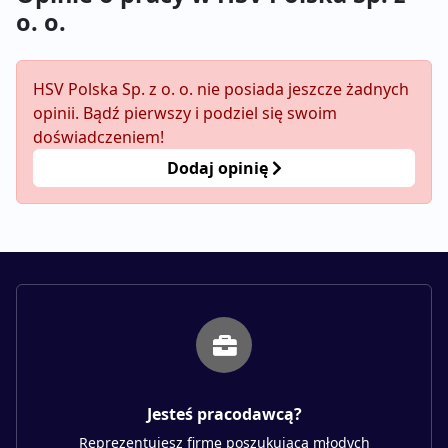
o. o.
HSV Polska Sp. z o. o. nie posiada jeszcze żadnych
opinii. Bądź pierwszy i podziel się swoim
doświadczeniem!
Dodaj opinię
Jesteś pracodawcą?
Reprezentujesz firmę poszukującą młodych