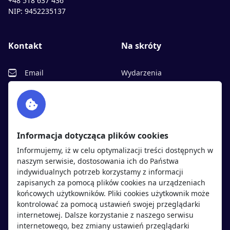
+48 518 637 436
NIP: 9452235137
Kontakt
Na skróty
Email
Wydarzenia
Facebook
Partnerzy
Twitter
Rekrutujemy
sprawdź
LinkedIn
Polityka cookies
Informacja dotycząca plików cookies
Polityka prywatności
Informujemy, iż w celu optymalizacji treści dostępnych w
naszym serwisie, dostosowania ich do Państwa
indywidualnych potrzeb korzystamy z informacji
Kandydaci
Pracodawcy
zapisanych za pomocą plików cookies na urządzeniach
końcowych użytkowników. Pliki cookies użytkownik może
kontrolować za pomocą ustawień swojej przeglądarki
Regulamin kandydata
Regulamin pracodawcy
internetowej. Dalsze korzystanie z naszego serwisu
Oferty pracy
Dodaj ogłoszenie
internetowego, bez zmiany ustawień przeglądarki