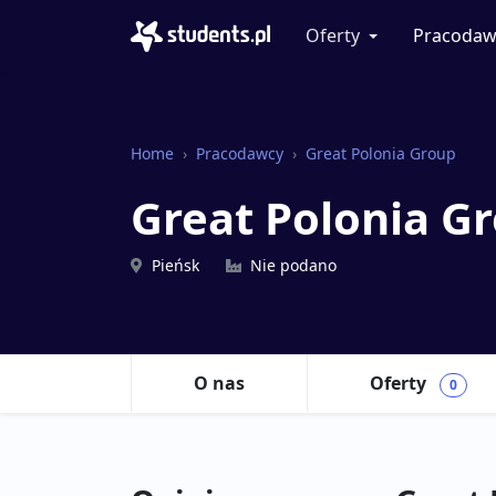
Oferty
Pracodaw
Home
Pracodawcy
Great Polonia Group
Great Polonia G
Pieńsk
Nie podano
O nas
Oferty
0