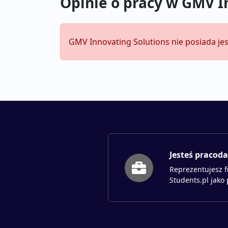
Opinie o pracy w GMV I
GMV Innovating Solutions nie posiada jes
Jesteś pracod
Reprezentujesz f
Students.pl jako