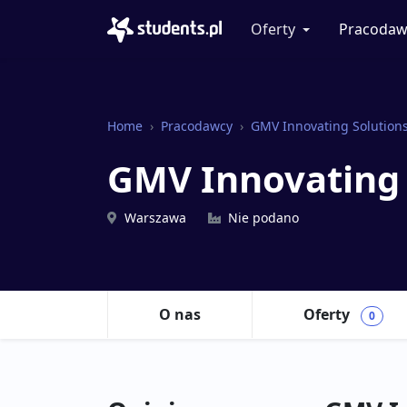
Oferty
Pracodaw
Home
Pracodawcy
GMV Innovating Solution
GMV Innovating 
Warszawa
Nie podano
O nas
Oferty
0